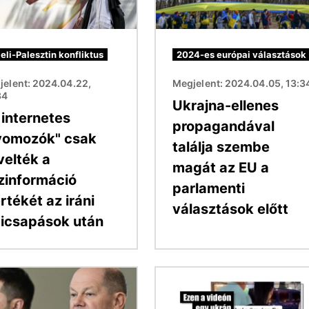
aeli-Palesztin konfliktus
2024-es európai választások
jelent: 2024.04.22,
Megjelent: 2024.04.05, 13:3
34
Ukrajna-ellenes
 internetes
propagandával
yomozók" csak
találja szembe
velték a
magát az EU a
zinformáció
parlamenti
rtékét az iráni
választások előtt
gicsapások után
Kép