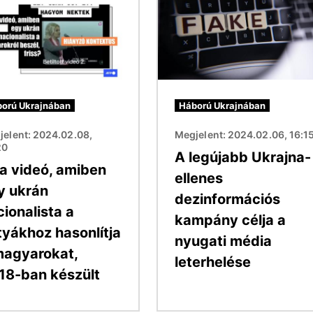
orú Ukrajnában
Háború Ukrajnában
jelent: 2024.02.08,
Megjelent: 2024.02.06, 16:1
20
A legújabb Ukrajna-
 a videó, amiben
ellenes
y ukrán
dezinformációs
ionalista a
kampány célja a
tyákhoz hasonlítja
nyugati média
magyarokat,
leterhelése
18-ban készült