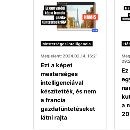
Mesterséges intelligencia
Háb
Megjelent: 2024.02.14, 16:21
Meg
09:
Ezt a képet
Ez
mesterséges
eg
intelligenciával
nac
készítették, és nem
ku
a francia
a 
gazdatüntetéseket
20
látni rajta