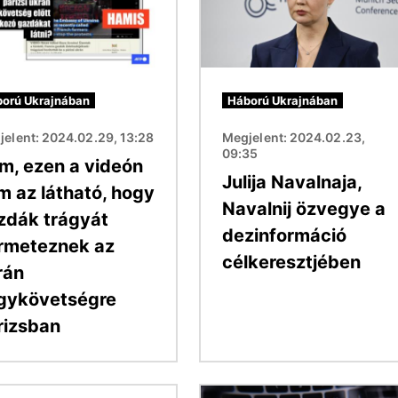
orú Ukrajnában
Háború Ukrajnában
elent: 2024.02.29, 13:28
Megjelent: 2024.02.23,
09:35
m, ezen a videón
Julija Navalnaja,
m az látható, hogy
Navalnij özvegye a
zdák trágyát
dezinformáció
rmeteznek az
célkeresztjében
rán
gykövetségre
rizsban
Kép