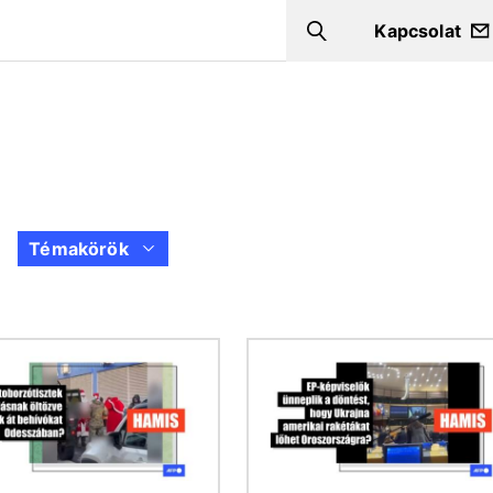
Kapcsolat
Search
Témakörök
Kép