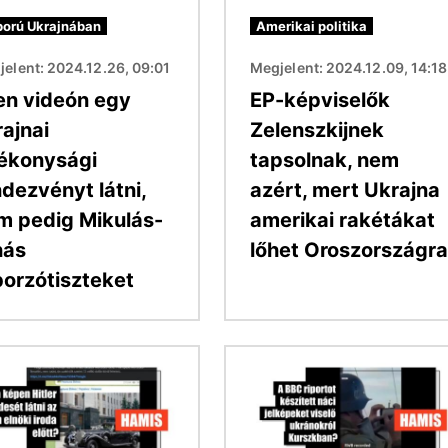
orú Ukrajnában
Amerikai politika
elent: 2024.12.26, 09:01
Megjelent: 2024.12.09, 14:18
en videón egy
EP-képviselők
rajnai
Zelenszkijnek
tékonysági
tapsolnak, nem
ndezvényt látni,
azért, mert Ukrajna
m pedig Mikulás-
amerikai rakétákat
hás
lőhet Oroszországra
borzótiszteket
Kép