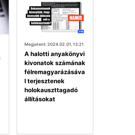
Megjelent: 2024.02.01, 13:21
A halotti anyakönyvi
5
kivonatok számának
félremagyarázásáva
l terjesztenek
holokauszttagadó
állításokat