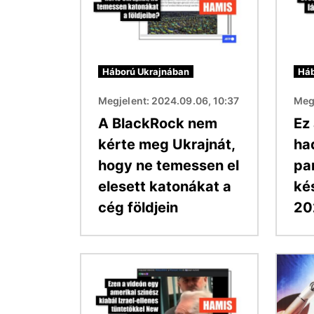
Háború Ukrajnában
Háb
Megjelent: 2024.09.06, 10:37
Megj
A BlackRock nem
Ez
kérte meg Ukrajnát,
ha
hogy ne temessen el
pa
elesett katonákat a
ké
cég földjein
20
Kép
Kép