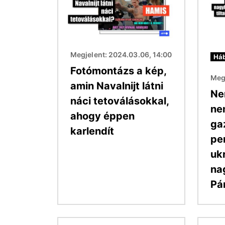
Megjelent: 2024.03.06, 14:00
Háb
Fotómontázs a kép,
Megj
amin Navalnijt látni
Ne
náci tetoválásokkal,
ne
ahogy éppen
ga
karlendít
pe
uk
na
Pá
Kép
Kép