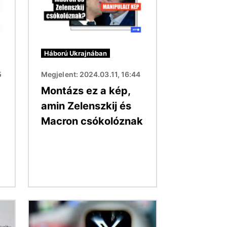
Háború Ukrajnában
5
Megjelent: 2024.03.11, 16:44
Montázs ez a kép,
amin Zelenszkij és
Macron csókolóznak
Kép