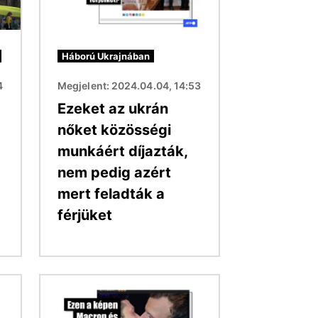
Háború Ukrajnában
4
Megjelent: 2024.04.04, 14:53
Ezeket az ukrán
nőket közösségi
munkáért díjazták,
nem pedig azért
mert feladták a
férjüket
Kép