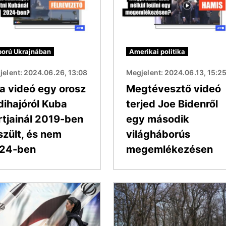
orú Ukrajnában
Amerikai politika
elent: 2024.06.26, 13:08
Megjelent: 2024.06.13, 15:2
 a videó egy orosz
Megtévesztő videó
dihajóról Kuba
terjed Joe Bidenről
rtjainál 2019-ben
egy második
szült, és nem
világháborús
24-ben
megemlékezésen
Kép