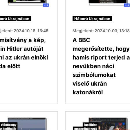
orú Ukrajnában
Háború Ukrajnában
elent: 2024.10.18, 15:45
Megjelent: 2024.10.03, 13:18
misítvány a kép,
A BBC
n Hitler autóját
megerősítette, hogy
ni az ukrán elnöki
hamis riport terjed a
da előtt
nevükben náci
szimbólumokat
viselő ukrán
katonákról
Kép