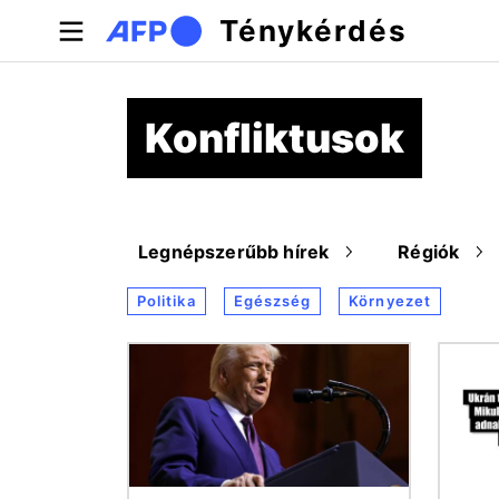
Ugrás a tartalomra
Ténykérdés
Konfliktusok
Legnépszerűbb hírek
Régiók
Politika
Egészség
Környezet
Kép
Kép