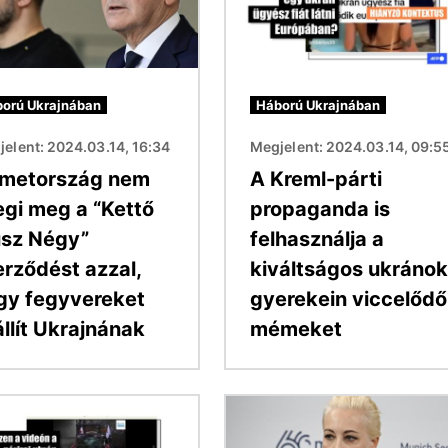
orú Ukrajnában
Háború Ukrajnában
elent: 2024.03.14, 16:34
Megjelent: 2024.03.14, 09:5
metország nem
A Kreml-párti
egi meg a “Kettő
propaganda is
usz Négy”
felhasználja a
erződést azzal,
kiváltságos ukránok
gy fegyvereket
gyerekein viccelődő
llít Ukrajnának
mémeket
Kép