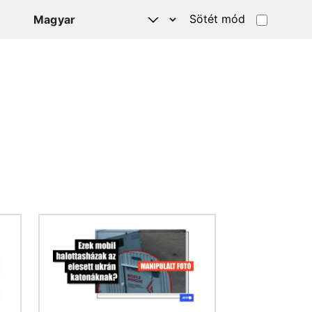
Sötét mód
Kép