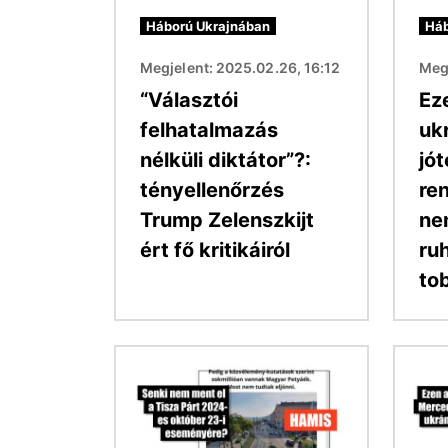
Háború Ukrajnában
Háb
Megjelent: 2025.02.26, 16:12
Megj
“Választói
Ez
felhatalmazás
uk
nélküli diktátor”?:
jó
tényellenőrzés
re
Trump Zelenszkijt
ne
ért fő kritikáiról
ru
to
Kép
Kép