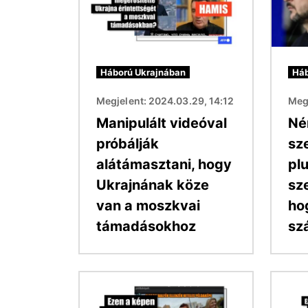
Háború Ukrajnában
Háb
Megjelent: 2024.03.29, 14:12
Megj
Manipulált videóval
Né
próbálják
sz
alátámasztani, hogy
pl
Ukrajnának köze
sz
van a moszkvai
ho
támadásokhoz
szá
Kép
Kép