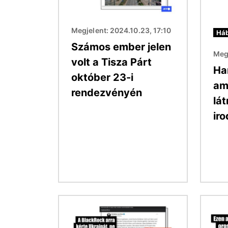
Megjelent: 2024.10.23, 17:10
Háb
Számos ember jelen
Megj
volt a Tisza Párt
Ha
október 23-i
ami
rendezvényén
lát
iro
Kép
Kép