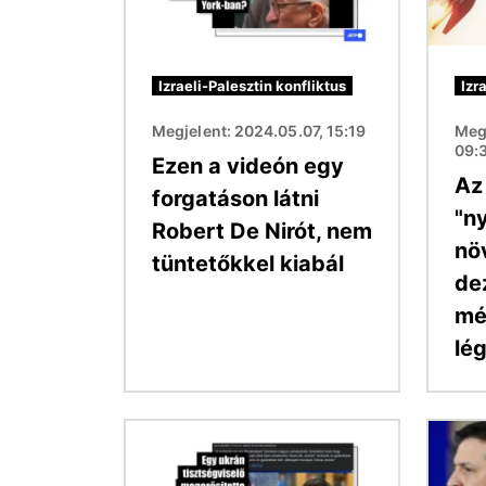
Izraeli-Palesztin konfliktus
Izr
Megjelent: 2024.05.07, 15:19
Meg
09:
Ezen a videón egy
Az
forgatáson látni
"n
Robert De Nirót, nem
nö
tüntetőkkel kiabál
de
mé
lé
Kép
Kép