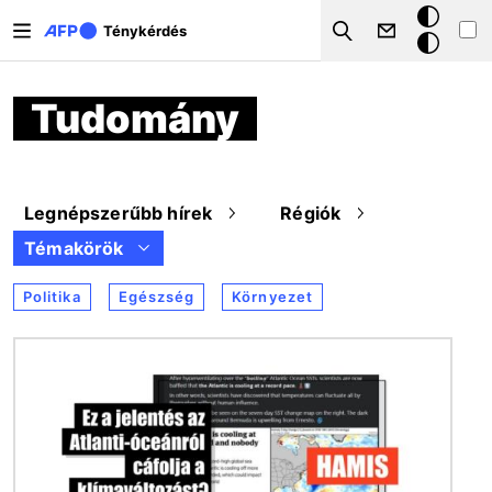
Ugrás a tartalomra
Sötét
Ténykérdés
Search
mód
Tudomány
Legnépszerűbb hírek
Régiók
Témakörök
Politika
Egészség
Környezet
Kép