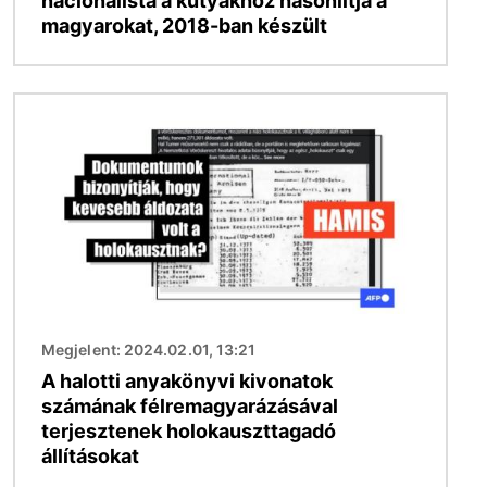
nacionalista a kutyákhoz hasonlítja a
magyarokat, 2018-ban készült
Kép
Megjelent: 2024.02.01, 13:21
A halotti anyakönyvi kivonatok
számának félremagyarázásával
terjesztenek holokauszttagadó
állításokat