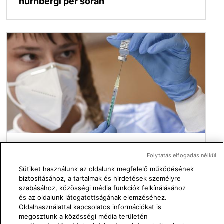
nürnbergi per során
Kép
Covid-19
Folytatás elfogadás nélkül
Sütiket használunk az oldalunk megfelelő működésének
Megjelent: 2021.11.25, 16:12
biztosításához, a tartalmak és hirdetések személyre
Ezt a Pfizer-dokumentumot
szabásához, közösségi média funkciók felkínálásához
és az oldalunk látogatottságának elemzéséhez.
félreértelmezték, az mRNA-vakcinával
Oldalhasználattal kapcsolatos információkat is
oltottak nem terjesztik a
megosztunk a közösségi média területén
tüskefehérjéket